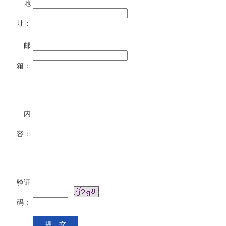
地
址：
邮
箱：
内
容：
验证
码：